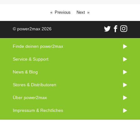
Previous
Next
© power2max 2026
Finde deinen power2max
Service & Support
News & Blog
Stores & Distributoren
Über power2max
Impressum & Rechtliches