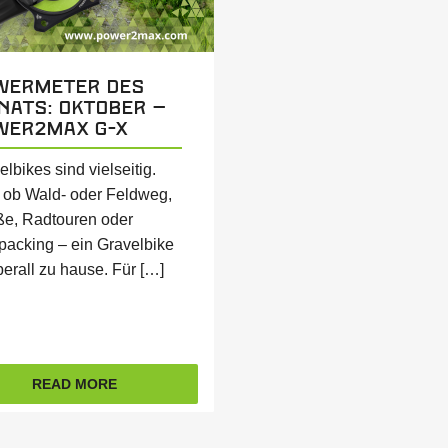
wermeter des
nats: Oktober –
wer2max G-X
lbikes sind vielseitig.
 ob Wald- oder Feldweg,
ße, Radtouren oder
packing – ein Gravelbike
überall zu hause. Für […]
READ MORE