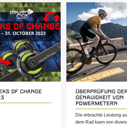
eks of Change
Überprüfung de
23
Genauigkeit von
Powermetern
Die erbrachte Leistung au
dem Rad kann von diver