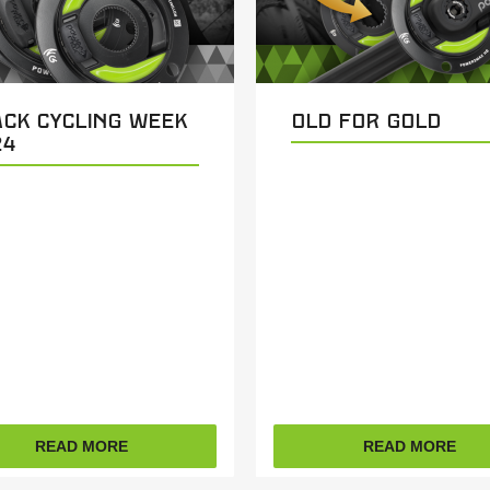
ack Cycling Week
Old For Gold
24
READ MORE
READ MORE