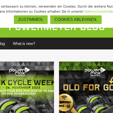
nd verbessern zu können, verwenden wir Cookies. Durch die weitere N
Gravel
/
Track
/
Upgrades
/
Zube
ere Informationen zu Cookies erhalten Sie in unserer
Datenschutzerklä
ZUSTIMMEN.
COOKIES ABLEHNEN.
Powermeter Blog
log
What is new?