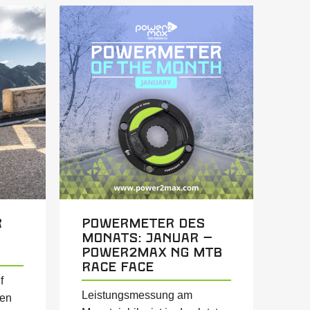
r
Powermeter des
Monats: Januar –
power2max NG MTB
Race Face
f
Leistungsmessung am
sen