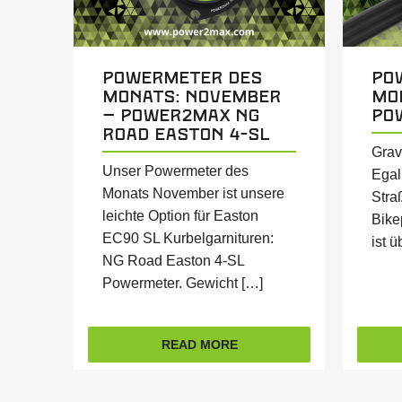
Powermeter des
Po
Monats: November
Mo
– power2max NG
po
Road Easton 4-SL
Grave
Unser Powermeter des
Egal
Monats November ist unsere
Stra
leichte Option für Easton
Bike
EC90 SL Kurbelgarnituren:
ist 
NG Road Easton 4-SL
Powermeter. Gewicht […]
READ MORE