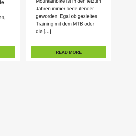
Mountainbike ist in den letzten
ie
Jahren immer bedeutender
geworden. Egal ob gezieltes
en,
Training mit dem MTB oder
die […]
READ MORE