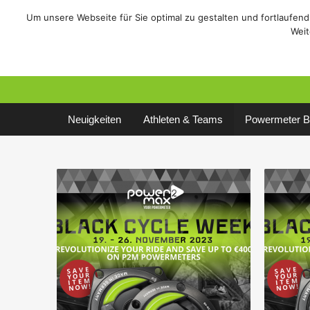
Um unsere Webseite für Sie optimal zu gestalten und fortlaufe
Sale!
/
Rennrad
/
MTB
/
Weit
Neuigkeiten
Athleten & Teams
Powermeter B