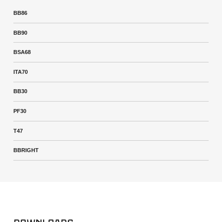
BB86
BB90
BSA68
ITA70
BB30
PF30
T47
BBRIGHT