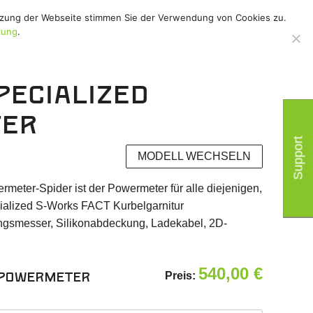
utzung der Webseite stimmen Sie der Verwendung von Cookies zu.
hör
/
Support
/
rung
.
pecialized
er
Support
MODELL WECHSELN
eter-Spider ist der Powermeter für alle diejenigen,
ecialized S-Works FACT Kurbelgarnitur
ngsmesser, Silikonabdeckung, Ladekabel, 2D-
540,00
€
Preis:
 Powermeter