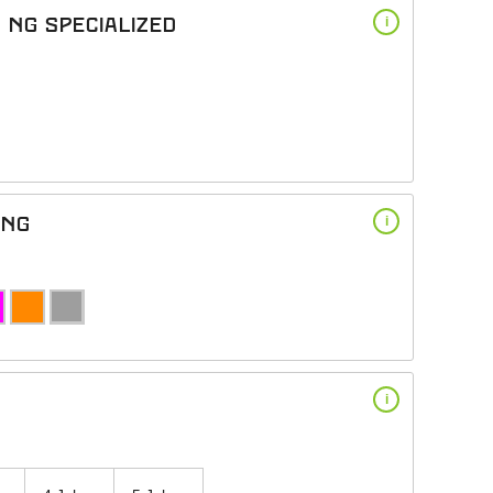
NG Specialized
i
ing
i
i