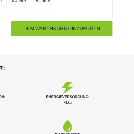
e
4 Jahre
5 Jahre
r:
ON:
ENERGIEVERSORGUNG:
Akku