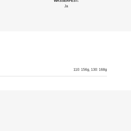
WASSERFEST:
Ja
110: 156g, 130: 168g