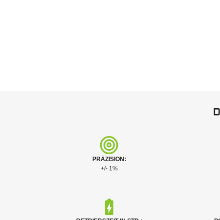
D
PRÄZISION:
+/- 1%