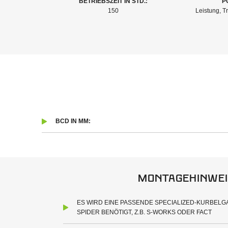
BETRIEBSZEIT IN STD.:
P
150
Leistung, Tr
BCD IN MM:
Montagehinwei
ES WIRD EINE PASSENDE SPECIALIZED-KURBEL
SPIDER BENÖTIGT, Z.B. S-WORKS ODER FACT