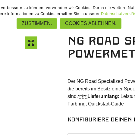
nd verbessern zu können, verwenden wir Cookies. Durch die weitere N
Gravel
/
Track
/
Upgrades
/
Zube
ere Informationen zu Cookies erhalten Sie in unserer
Datenschutzerklä
ZUSTIMMEN.
COOKIES ABLEHNEN.
NG Road S
Powermet
Der NG Road Specialized Powerm
die bereits im Besitz einer Sp
sind.
Lieferumfang:
Leistu
Farbring, Quickstart-Guide
Konfiguriere deinen