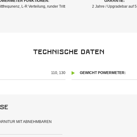
OWERMETER FUNKTIONEN:
GARANTIE:
ittfrequnenz, L-R Verteilung, runder Tritt
2 Jahre / Upgradebar auf 5
Technische Daten
110, 130
GEWICHT POWERMETER:
se
GARNITUR MIT ABNEHMBAREN