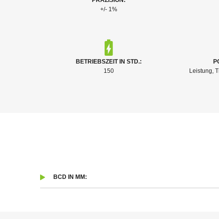
PRÄZISION:
+/- 1%
BETRIEBSZEIT IN STD.:
P
150
Leistung, T
BCD IN MM: