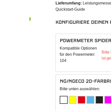
Lieferumfang:
Leistungsmesser
Quickstart-Guide
Konfiguriere deinen
Powermeter Spider
Kompatible Optionen
Bitte
für den Powermeter:
ist g
104
NG/NGeco 2D-Farbr
Bitte unten auswählen: