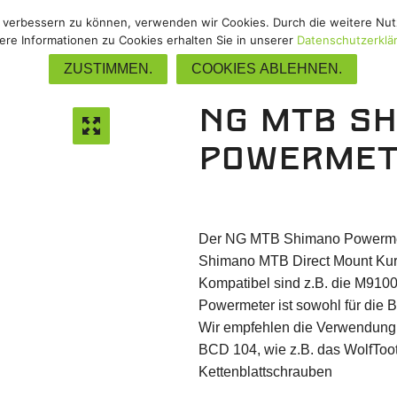
nd verbessern zu können, verwenden wir Cookies. Durch die weitere N
Gravel
/
Track
/
Upgrades
/
Zube
ere Informationen zu Cookies erhalten Sie in unserer
Datenschutzerklä
ZUSTIMMEN.
COOKIES ABLEHNEN.
NG MTB S
Powermet
Der NG MTB Shimano Powermeter
Shimano MTB Direct Mount Kurbe
Kompatibel sind z.B. die M910
Powermeter ist sowohl für die Bo
Wir empfehlen die Verwendung 
BCD 104, wie z.B. das WolfToot
Kettenblattschrauben