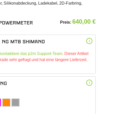
, Silikonabdeckung, Ladekabel, 2D-Farbring,
640,00
€
Preis:
 Powermeter
 NG MTB Shimano
i
kontaktiere das p2m Support-Team
. Dieser Artikel
erade sehr gefragt und hat eine längere Lieferzeit.
ing
i