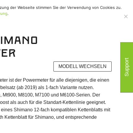
utzung der Webseite stimmen Sie der Verwendung von Cookies zu.
hör
/
Support
/
rung
.
himano
er
Support
MODELL WECHSELN
 ist der Powermeter für alle diejenigen, die einen
lsatz (ab 2019) als 1-fach Variante nutzen.
0, Mt900, M8100, M7100 und M6100-Serien. Der
ost als auch für die Standart-Kettenlinie geeignet.
eines Shimano 12-fach kompatiblen Kettenblatts mit
h Kettenblatt für Shimano, und entsprechende