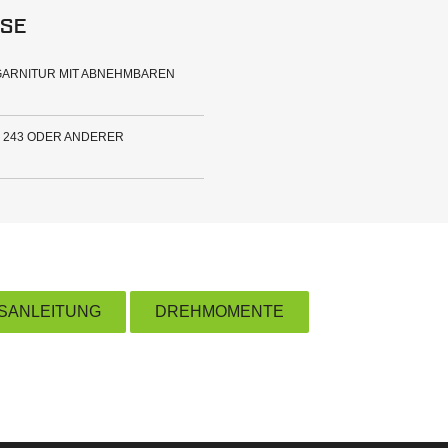
se
GARNITUR MIT ABNEHMBAREN
 243 ODER ANDERER
SANLEITUNG
DREHMOMENTE