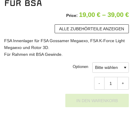
für BSA
P
19,00
€
–
39,00
€
Price:
1
ALLE ZUBEHÖRTEILE ANZEIGEN
b
FSA Innenlager für FSA Gossamer Megaexo, FSA K-Force Light
3
Megaexo und Rotor 3D.
Für Rahmen mit BSA Gewinde.
Optionen
-
+
IN DEN WARENKORB