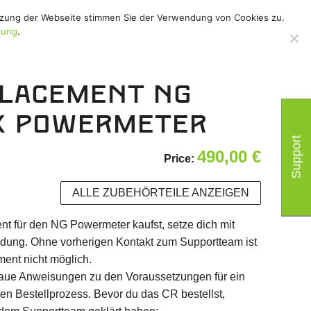
utzung der Webseite stimmen Sie der Verwendung von Cookies zu.
hör
/
Support
/
rung
.
placement NG
X Powermeter
Support
490,00
€
Price:
ALLE ZUBEHÖRTEILE ANZEIGEN
t für den NG Powermeter kaufst, setze dich mit
dung. Ohne vorherigen Kontakt zum Supportteam ist
ent nicht möglich.
naue Anweisungen zu den Voraussetzungen für ein
n Bestellprozess. Bevor du das CR bestellst,