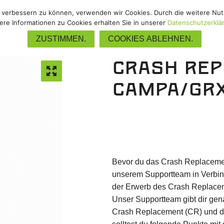
nd verbessern zu können, verwenden wir Cookies. Durch die weitere N
Gravel
/
Track
/
Upgrades
/
Zube
ere Informationen zu Cookies erhalten Sie in unserer
Datenschutzerklä
ZUSTIMMEN.
COOKIES ABLEHNEN.
Crash Re
Campa/GR
Bevor du das Crash Replacemen
unserem Supportteam in Verbin
der Erwerb des Crash Replacem
Unser Supportteam gibt dir ge
Crash Replacement (CR) und de