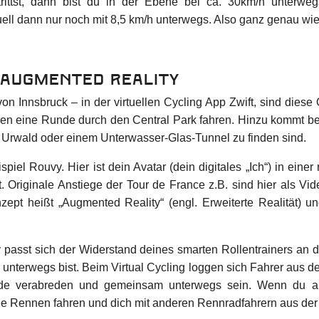
rittst, dann bist du in der Ebene bei ca. 30km/h unterwe
tuell dann nur noch mit 8,5 km/h unterwegs. Also ganz genau wie
 Augmented Reality
 Innsbruck – in der virtuellen Cycling App Zwift, sind diese Or
en eine Runde durch den Central Park fahren. Hinzu kommt bei 
 Urwald oder einem Unterwasser-Glas-Tunnel zu finden sind.
piel Rouvy. Hier ist dein Avatar (dein digitales „Ich“) in ei
ät. Originale Anstiege der Tour de France z.B. sind hier als Vi
t heißt „Augmented Reality“ (engl. Erweiterte Realität) und
 passt sich der Widerstand deines smarten Rollentrainers an d
n unterwegs bist. Beim Virtual Cycling loggen sich Fahrer aus d
nde verabreden und gemeinsam unterwegs sein. Wenn du au
ale Rennen fahren und dich mit anderen Rennradfahrern aus de