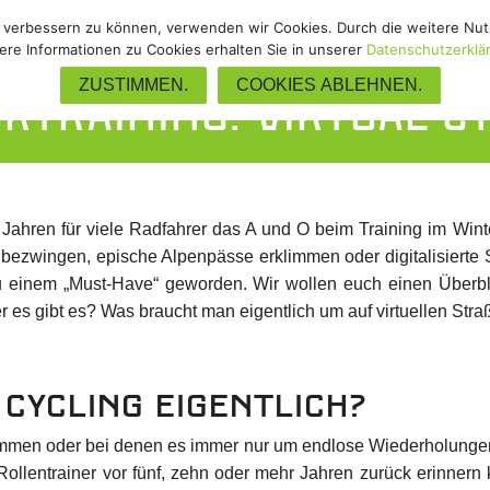
nd verbessern zu können, verwenden wir Cookies. Durch die weitere N
Gravel
/
Track
/
Upgrades
/
Zube
ere Informationen zu Cookies erhalten Sie in unserer
Datenschutzerklä
ZUSTIMMEN.
COOKIES ABLEHNEN.
rtraining: Virtual C
ar Jahren für viele Radfahrer das A und O beim Training im Win
 bezwingen, epische Alpenpässe erklimmen oder digitalisierte
zu einem „Must-Have“ geworden. Wir wollen euch einen Überbli
ter es gibt es? Was braucht man eigentlich um auf virtuellen St
 Cycling eigentlich?
ommen oder bei denen es immer nur um endlose Wiederholungen 
ollentrainer vor fünf, zehn oder mehr Jahren zurück erinnern