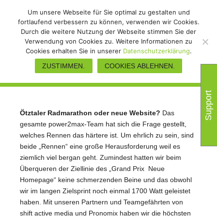
Um unsere Webseite für Sie optimal zu gestalten und
fortlaufend verbessern zu können, verwenden wir Cookies.
Durch die weitere Nutzung der Webseite stimmen Sie der
Verwendung von Cookies zu. Weitere Informationen zu
Willkommen auf der neuen
Cookies erhalten Sie in unserer
Datenschutzerklärung
.
power2max-Homepage
ZUSTIMMEN.
COOKIES ABLEHNEN.
Support
Ötztaler Radmarathon oder neue Website?
Das
gesamte power2max-Team hat sich die Frage gestellt,
welches Rennen das härtere ist. Um ehrlich zu sein, sind
beide „Rennen“ eine große Herausforderung weil es
ziemlich viel bergan geht. Zumindest hatten wir beim
Überqueren der Ziellinie des „Grand Prix Neue
Homepage“ keine schmerzenden Beine und das obwohl
wir im langen Zielsprint noch einmal 1700 Watt geleistet
haben. Mit unseren Partnern und Teamgefährten von
shift active media und Pronomix haben wir die höchsten