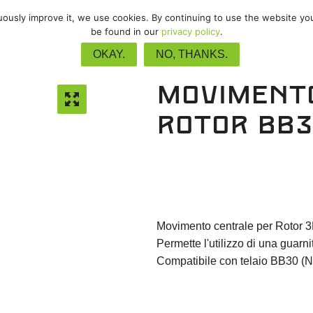
nuously improve it, we use cookies. By continuing to use the website yo
/
MTB
/
Gravel
/
Pista
/
Upgrade
be found in our
privacy policy
.
OKAY.
NO, THANKS.
Moviment
Rotor BB3
Movimento centrale per Rotor
Permette l'utilizzo di una guar
Compatibile con telaio BB30 (N