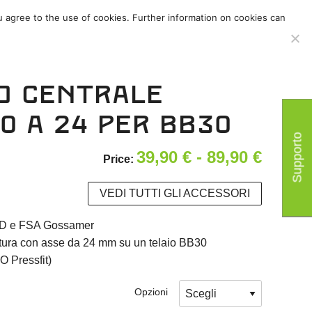
u agree to the use of cookies. Further information on cookies can
s
/
Accessori
/
o centrale
0 a 24 per BB30
Supporto
Fasci
39,90
€
-
89,90
€
Price:
di
VEDI TUTTI GLI ACCESSORI
prezzo
 3D e FSA Gossamer
da
nitura con asse da 24 mm su un telaio BB30
39,90 
O Pressfit)
a
Opzioni