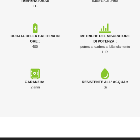
TEMPERATURA::
batteria CR 2450
TC
DURATA DELLA BATTERIA IN
METRICHE DEL MISURATORE
ORE::
DI POTENZA::
400
potenza, cadenza, bilanciamento
L-R
GARANZIA::
RESISTENTE ALL' ACQUA::
2 anni
Si