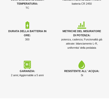
TEMPERATURA:
batteria CR 2450
TC
DURATA DELLA BATTERIA IN
METRICHE DEL MISURATORE
ORE:
DI POTENZA:
300
potenza, cadenza; Funzionalità già
attivate: bilanciamento L-R,
uniformita' della pedalata
GARANZIA:
RESISTENTE ALL' ACQUA:
2 anni; Aggiornabile a 5 anni
Si