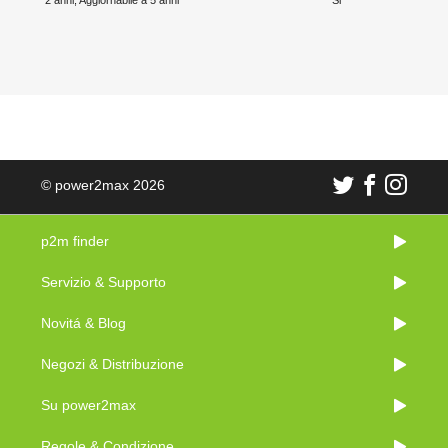
© power2max 2026
p2m finder
Servizio & Supporto
Novitá & Blog
Negozi & Distribuzione
Su power2max
Regole & Condizione