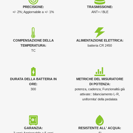
PRECISIONE:
TRASMISSIONE:
+/- 2%; Aggiornabile a +/- 1%
ANT+ / BLE
COMPENSAZIONE DELLA
ALIMENTAZIONE ELETTRICA:
TEMPERATURA:
batteria CR 2450
TC
DURATA DELLA BATTERIA IN
METRICHE DEL MISURATORE
ORE:
DI POTENZA:
300
potenza, cadenza; Funzionalità già
attivate:: bilanciamento L-R,
uniformita' della pedalata
GARANZIA:
RESISTENTE ALL' ACQUA:
2 anni; Aggiornabile a 5 anni
Si