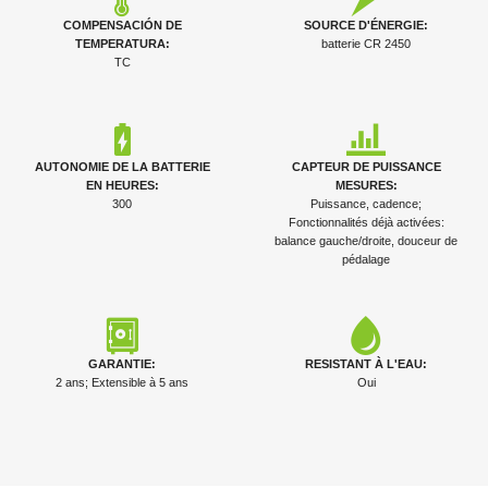
COMPENSACIÓN DE
SOURCE D'ÉNERGIE:
TEMPERATURA:
batterie CR 2450
TC
AUTONOMIE DE LA BATTERIE
CAPTEUR DE PUISSANCE
EN HEURES:
MESURES:
300
Puissance, cadence;
Fonctionnalités déjà activées:
balance gauche/droite, douceur de
pédalage
GARANTIE:
RESISTANT À L'EAU:
2 ans; Extensible à 5 ans
Oui