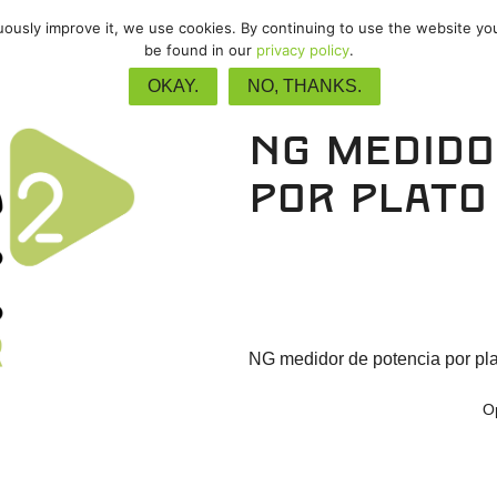
nuously improve it, we use cookies. By continuing to use the website yo
/
MTB
/
Gravel
/
Pista
/
Upgrade
be found in our
privacy policy
.
OKAY.
NO, THANKS.
NG medido
por plato
NG medidor de potencia por pl
O